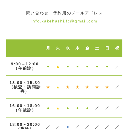
問い合わせ・予約用のメールアドレス
info.kakehashi.fc@gmail.com
月
火
水
木
金
土
日
祝
9:00～12:00
●
▲
●
●
●
●
●
／
（午前診）
13:00～15:30
（検査・訪問診
★
▲
★
★
★
★
★
／
療）
16:00～18:00
●
▲
●
●
●
／
／
／
（午後診）
18:00～20:00
／
／
●
／
／
／
／
／
（夜診）