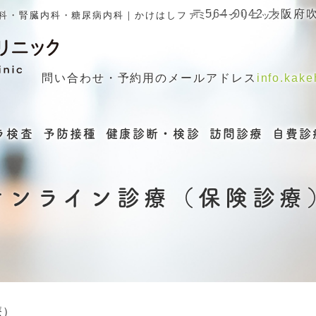
〒564-0042 大
科・腎臓内科・糖尿病内科｜かけはしファミリークリニック
問い合わせ・予約用のメールアドレス
info.kak
ラ検査
予防接種
健康診断・検診
訪問診療
自費診
オンライン診療（保険診療
療）