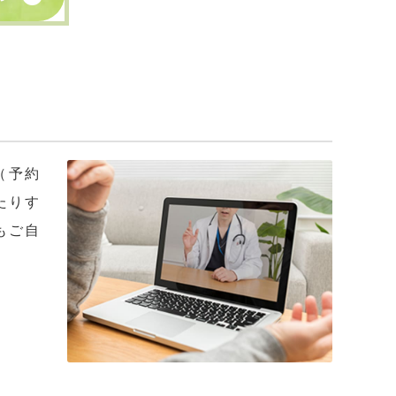
（予約
たりす
もご自